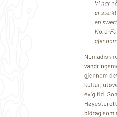
Vi har n
er sterkt
en svært
Nord-Fos
gjennom 
Nomadisk rei
vandringsmø
gjennom det
kultur, utøve
evig tid. S
Høyesterett
bidrag som 