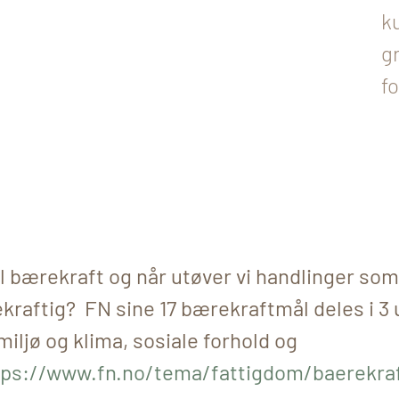
ku
g
f
l bærekraft og når utøver vi handlinger som
kraftig? FN sine 17 bærekraftmål deles i 3 
miljø og klima, sosiale forhold og
tps://www.fn.no/tema/fattigdom/baerekraf