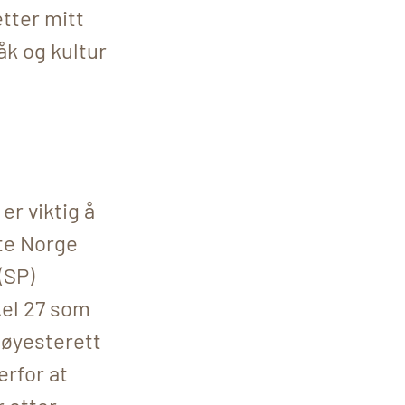
etter mitt
åk og kultur
er viktig å
rte Norge
(SP)
kel 27 som
Høyesterett
erfor at