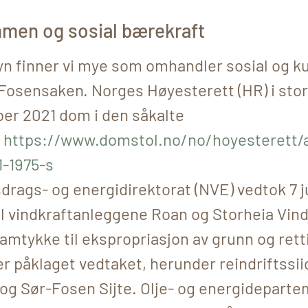
en og sosial bærekraft
yn finner vi mye som omhandler sosial og ku
 Fosensaken. Norges Høyesterett (HR) i st
ber 2021 dom i den såkalte
n
https://www.domstol.no/no/hoyesterett/a
1-1975-s
rags- og energidirektorat (NVE) vedtok 7 ju
il vindkraftanleggene Roan og Storheia Vin
 samtykke til ekspropriasjon av grunn og ret
er påklaget vedtaket, herunder reindriftssi
 og Sør-Fosen Sijte. Olje- og energidepart