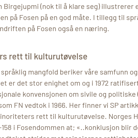
Birgejupmi (nok til å klare seg) illustrerer 
ten på Fosen på en god måte. I tillegg til spr
indriften på Fosen også en næring.
s rett til kulturutøvelse
 språklig mangfold beriker våre samfunn og 
Det er det stor enighet om og i 1972 ratifise
jonale konvensjonen om sivile og politiske 
som FN vedtok i 1966. Her finner vi SP artik
noriteters rett til kulturutøvelse. Norges 
51-158 i Fosendommen at; «..konklusjon blir d