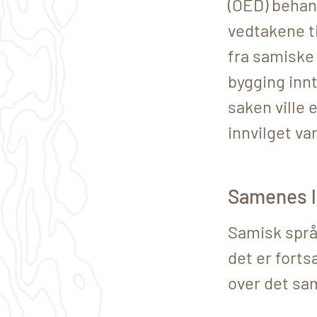
(OED) behan
vedtakene t
fra samiske
bygging innti
saken ville
innvilget va
Samenes le
Samisk språk
det er fort
over det sa