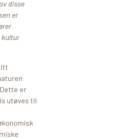
av disse
sen er
ører
 kultur
itt
naturen
Dette er
is utøves til
 økonomisk
amiske