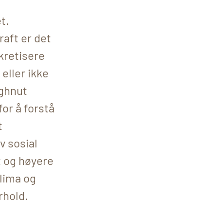
t.
aft er det
kretisere
 eller ikke
ughnut
or å forstå
t
v sosial
t og høyere
lima og
rhold.