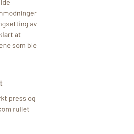
olde
 anmodninger
ngsetting av
klart at
nene som ble
t
rkt press og
som rullet