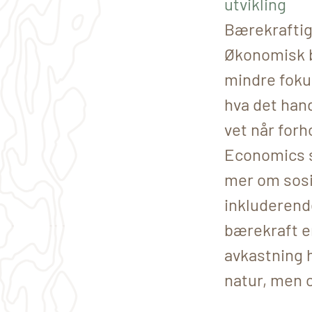
utvikling
Bærekraftig 
Økonomisk b
mindre fokus
hva det hand
vet når forh
Economics s
mer om sosi
inkluderende
bærekraft er
avkastning 
natur, men o