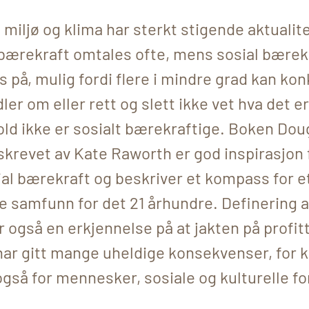
miljø og klima har sterkt stigende aktualite
ærekraft omtales ofte, mens sosial bærekr
 på, mulig fordi flere i mindre grad kan kon
ler om eller rett og slett ikke vet hva det er
old ikke er sosialt bærekraftige. Boken Do
krevet av Kate Raworth er god inspirasjon f
al bærekraft og beskriver et kompass for e
 samfunn for det 21 århundre. Definering a
 også en erkjennelse på at jakten på profit
har gitt mange uheldige konsekvenser, for k
gså for mennesker, sosiale og kulturelle fo