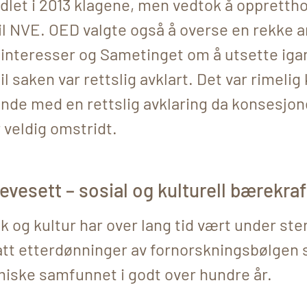
dlet i 2013 klagene, men vedtok å oppretth
il NVE. OED valgte også å overse en rekke
 interesser og Sametinget om å utsette iga
l saken var rettslig avklart. Det var rimelig 
 ende med en rettslig avklaring da konsesjo
r veldig omstridt.
vesett – sosial og kulturell bærekraf
 og kultur har over lang tid vært under ste
satt etterdønninger av fornorskningsbølgen 
miske samfunnet i godt over hundre år.