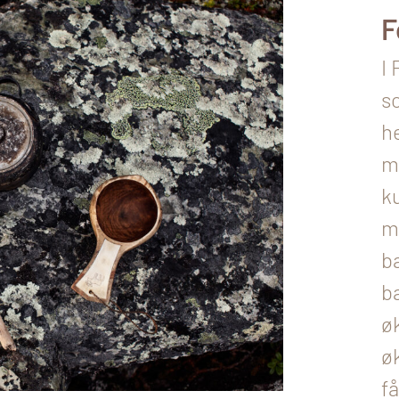
F
I 
so
h
m
ku
m
b
b
ø
øk
f