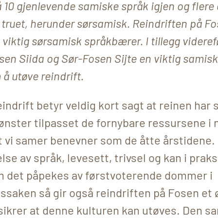
å 10 gjenlevende samiske språk igjen og flere 
 truet,
herunder sørsamisk. Reindriften på Fo
 viktig sørsamisk språkbærer. I tillegg videref
en Siida og Sør-Fosen Sijte en viktig samisk
å utøve reindrift.
ndrift betyr veldig kort sagt at reinen har s
nster tilpasset de fornybare ressursene i 
 vi samer benevner som de åtte årstidene. 
lse av språk, levesett, trivsel og kan i praks
om det påpekes av førstvoterende dommer i
ssaken så gir også reindriften på Fosen et
sikrer at denne kulturen kan utøves. Den s