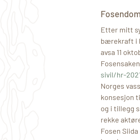
Fosendomm
Etter mitt s
bærekraft i
avsa 11 okto
Fosensake
sivil/hr-202
Norges vassd
konsesjon t
og i tillegg
rekke aktør
Fosen Siida