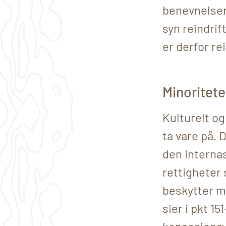
benevnelsen 
syn reindrif
er derfor re
Minoriteter
Kulturelt og
ta vare på. 
den internas
rettigheter 
beskytter mi
sier i pkt 1